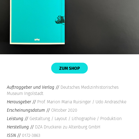
ZUM SHOP
Auftraggeber und Verlag //
Deutsches Medizinhistorisches
Museum Ingolstadt
Herausgeber //
Prof. Marion Maria Ruisinger / Udo Andraschke
Erscheinungsdatum //
Oktober 2020
Leistung //
Gestaltung / Layout / Lithographie / Produktion
Herstellung //
DZA Druckerei zu Altenburg GmbH
ISSN //
0172-3863