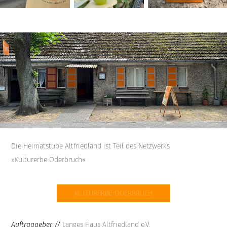
Die Heimatstube Altfriedland ist Teil des Netzwerks
»Kulturerbe Oderbruch«
KULTURERBE ODERBRUCH
Auftraggeber //
Langes Haus Altfriedland e.V.