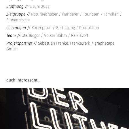
Eröffnung //
9. Juni 2023
Zielgruppe //
Naturliebhaber / Wanderer / Touristen / Familien /
Einheimische
Leistungen //
Konzeption / Gestaltung / Produktion
Team //
Uta Bieger / Volker Böhm / Raik Evert
Projektpartner //
Sebastian Franke, Frankewerk / graphscape
GmbH
auch interessant…